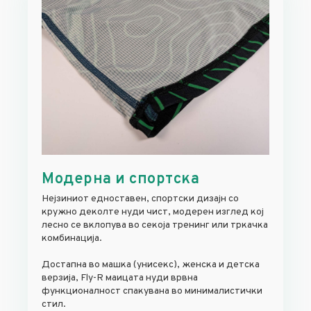
Модерна и спортска
Нејзиниот едноставен, спортски дизајн со
кружно деколте нуди чист, модерен изглед кој
лесно се вклопува во секоја тренинг или тркачка
комбинација.
Достапна во машка (унисекс), женска и детска
верзија, Fly-R маицата нуди врвна
функционалност спакувана во минималистички
стил.