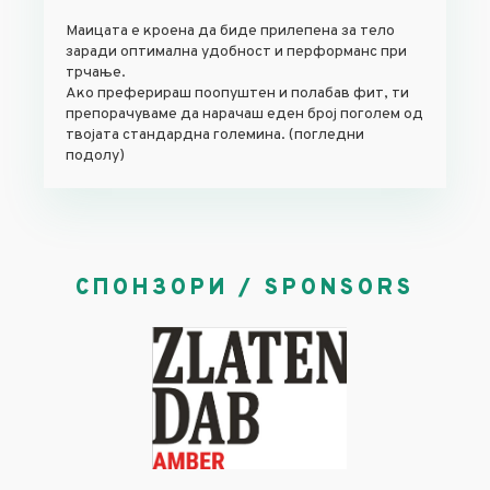
Маицата е кроена да биде прилепена за тело
заради оптимална удобност и перформанс при
трчање.
Ако преферираш поопуштен и полабав фит, ти
препорачуваме да нарачаш еден број поголем од
твојата стандардна големина. (погледни
подолу)
СПОНЗОРИ / SPONSORS