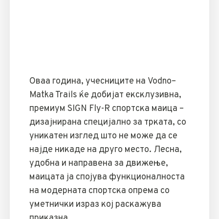
Оваа година, учесниците на Vodno–
Matka Trails ќе добијат ексклузивна,
премиум SIGN Fly-R спортска маица –
дизајнирана специјално за трката, со
уникатен изглед што не може да се
најде никаде на друго место. Лесна,
удобна и направена за движење,
маицата ја спојува функционалноста
на модерната спортска опрема со
уметнички израз кој раскажува
приказна.