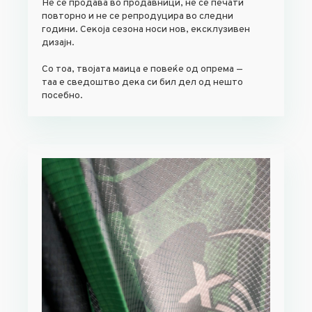
Не се продава во продавници, не се печати
повторно и не се репродуцира во следни
години. Секоја сезона носи нов, ексклузивен
дизајн.
Со тоа, твојата маица е повеќе од опрема —
таа е сведоштво дека си бил дел од нешто
посебно.