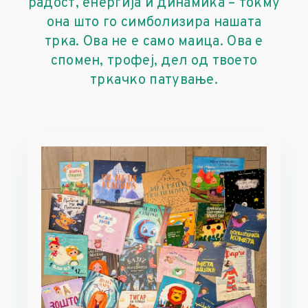
радост, енергија и динамика – токму
она што го симболизира нашата
трка. Ова не е само маица. Ова е
спомен, трофеј, дел од твоето
тркачко патување.