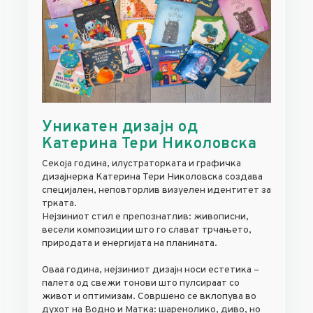
Уникатен дизајн од
Катерина Тери Николовска
Секоја година, илустраторката и графичка
дизајнерка Катерина Тери Николовска создава
специјален, неповторлив визуелен идентитет за
трката.
Нејзиниот стил е препознатлив: живописни,
весели композиции што го слават трчањето,
природата и енергијата на планината.
Оваа година, нејзиниот дизајн носи естетика –
палета од свежи тонови што пулсираат со
живот и оптимизам. Совршено се вклопува во
духот на Водно и Матка: шаренолико, диво, но