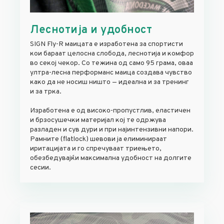
Леснотија и удобност
SIGN Fly-R маицата е изработена за спортисти
кои бараат целосна слобода, леснотија и комфор
во секој чекор. Со тежина од само 95 грама, оваа
ултра-лесна перформанс маица создава чувство
како да не носиш ништо — идеална и за тренинг
и за трка.
Изработена е од високо-пропустлив, еластичен
и брзосушечки материјал кој те одржува
разладен и сув дури и при најинтензивни напори.
Рамните (flatlock) шевови ја елиминираат
иритацијата и го спречуваат триењето,
обезбедувајќи максимална удобност на долгите
сесии.