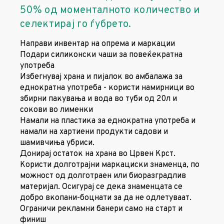
50% од моменталното количество и
селектирај го ѓубрето.
Направи инвентар на опрема и маркации
Подари силиконски чаши за повеќекратна
употреба
Избегнувај храна и пијалок во амбалажа за
еднократна употреба - користи намирници во
збирни пакувања и вода во туби од 20л и
сокови во лименки
Намали на пластика за еднократна употреба и
намали на хартиени продукти садови и
шамивчиња убриси.
Донирај остаток на храна во Црвен Крст.
Користи долготрајни маркациски знаменца, по
можност од долготраен или биоразградлив
материјал. Осигурај се дека знаменцата се
добро вкопани-боцнати за да не одлетуваат.
Ограничи рекламни банери само на старт и
финиш