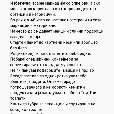
Избегнувај трајна маркација со спрејови, а ако
мора тогаш користи со краткорочно дејство -
органски и нетоксични.
Во рок од 48 часа по настанот отстрани ги сите
маркации и материјали.
Наместо да се даваат маици и слични подароци
засадувај дрвја.
Стартен пакет во хартиени кеси или воопшто
без ќеса.
Рециклириј ги неподигнатите биб бројки.
Побарај специфични контејнери за
селектирање отпад од комуналното.
Не ги пакувај подароците (маици на пр.) во
ќеса/пластика за еднократна употреба.
Заштити ја водата. Оптимизирај ја
потрошувачката и не користи хемиски
продукти кои ја загадуваат особено Тои-Тои
тоалети.
Канти за ѓубре за селекција и сортирање на
секој контролна