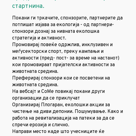
стартнина.
Покани ги тркачите, спонзорите, партнерите да
потпишат изјава за екологија - од партнери-
спонзори дознај за нивната еколошка
стратегија и активност.
Промовирај повеќе одржлив, инклузивен и
меѓусекторски спорт, преку кампањи и
активности (пред- пост- за време на настанот)
кои промовираат пријателски активности за
животната средина.
Преферирај спонзори кои се посветени на
животната средина.
На вебсајт и СоМе повикај покани други
организации да се приклучат
Организирај Плогаран, еколошки акции за
чистење на диви депонии. Пошумување. Како и
работа на ревитализација на патеки за да се
спречи ерозија и слично.
Направи место каде што учесниците ќе