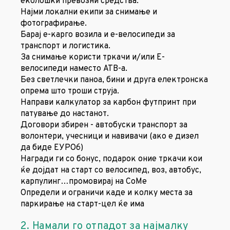
еколошки превозни средства.
Најми локални екипи за снимање и
фотографирање.
Барај е-карго возила и е-велосипеди за
транспорт и логистика.
За снимање користи тркачи и/или Е-
велосипеди наместо АТВ-а.
Без светлечки паноа, бини и друга електронска
опрема што троши струја.
Направи калкулатор за карбон футпринт при
патување до настанот.
Договори збирен - автобуски транспорт за
волонтери, учесници и навивачи (ако е дизел
да биде ЕУРО6)
Награди ги со бонус, подарок оние тркачи кои
ќе дојдат на старт со велосипед, воз, автобус,
карпулинг…промовирај на СоМе
Определи и ограничи каде и колку места за
паркирање на старт-цел ќе има
2. Намали го отпадот за најмалку