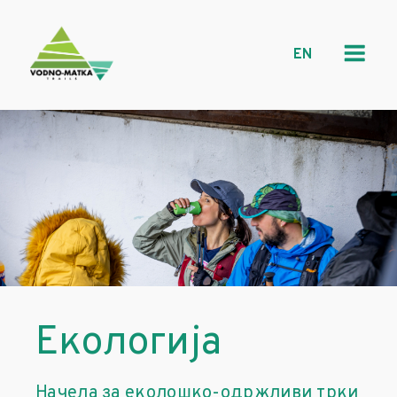
EN
Екологија
Начела за еколошко-одржливи трки