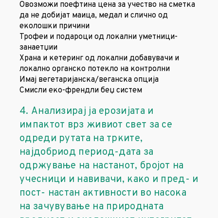
Овозможи поефтина цена за учество на сметка
да не добијат маица, медал и слично од
еколошки причини
Трофеи и подароци од локални уметници-
занаетџии
Храна и кетеринг од локални добавувачи и
локално оргaнско потекло на контролни
Имај вегетаријанска/веганска опција
Смисли еко-френдли беџ систем
4. Анализирај ја ерозијата и
импактот врз живиот свет за се
одреди рутата на трките,
најдобриод период-дата за
одржување на настанот, бројот на
учесници и навивачи, како и пред- и
пост- настан активности во насока
на зачувување на природната