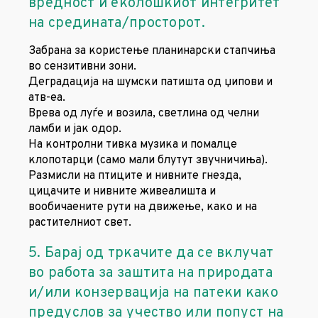
вредност и еколошкиот интегритет
на средината/просторот.
Забрана за користење планинарски стапчиња
во сензитивни зони.
Деградација на шумски патишта од џипови и
атв-еа.
Врева од луѓе и возила, светлина од челни
ламби и јак одор.
На контролни тивка музика и помалце
клопотарци (само мали блутут звучничиња).
Размисли на птиците и нивните гнезда,
цицачите и нивните живеалишта и
вообичаените рути на движење, како и на
растителниот свет.
5. Барај од тркачите да се вклучат
во работа за заштита на природата
и/или конзервација на патеки како
предуслов за учество или попуст на