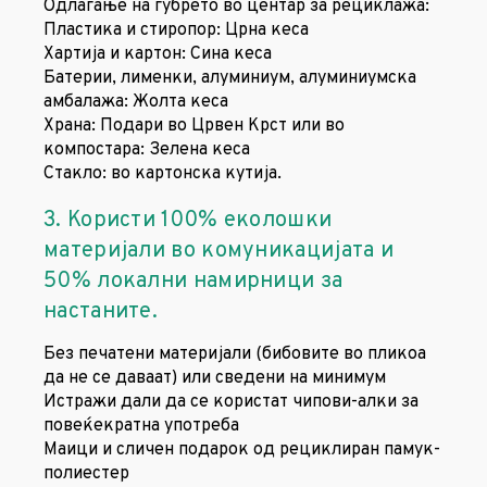
Одлагање на ѓубрето во центар за рециклажа:
Пластика и стиропор: Црна кеса
Хартија и картон: Сина кеса
Батерии, лименки, алуминиум, алуминиумска
амбалажа: Жолта кеса
Храна: Подари во Црвен Крст или во
компостара: Зелена кеса
Стакло: во картонска кутија.
3. Користи 100% еколошки
материјали во комуникацијата и
50% локални намирници за
настаните.
Без печатени материјали (бибовите во пликоа
да не се даваат) или сведени на минимум
Истражи дали да се користат чипови-алки за
повеќекратна употреба
Маици и сличен подарок од рециклиран памук-
полиестер