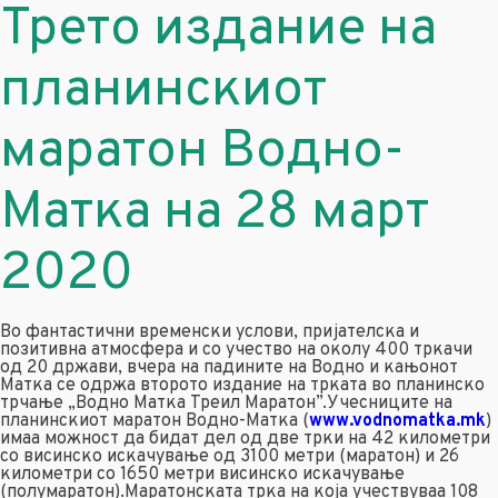
Трето издание на
планинскиот
маратон Водно-
Матка на 28 март
2020
Во фантастични временски услови, пријателска и
позитивна атмосфера и со учество на околу 400 тркачи
од 20 држави, вчера на падините на Водно и кањонот
Матка се одржа второто издание на трката во планинско
трчање „Водно Матка Треил Маратон”.Учесниците на
планинскиот маратон Водно-Матка (
www.vodnomatka.mk
)
имаа можност да бидат дел од две трки на 42 километри
со висинско искачување од 3100 метри (маратон) и 26
километри со 1650 метри висинско искачување
(полумаратон).Маратонската трка на која учествуваа 108