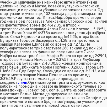
учесници минуваше низ најинтересните и атрактивни
делови на Водно и Матка, повеќе културно-историски
споменици и природни убавини на скопскиот регион. Од
стартуваните учесници, 102 успеаја да ја финишираат во
временскиот лимит од 11 часа.Најдобро време по втора
година за ред поставува Александар Стојкоски од Прилеп
со фантастично време до 4:42:35, а второ и
третопласирани завршија Аслан Елези од Косово – 5:19:51,
а трет Виган Хоџа 6:14:37Во женска конкуренција најбрза
беше Сања Најдовски со време од 6:42:26, втора беше
Бугарката Теодора Захариева 6:51:28, а на трето место
заврши Катерина Шиповиќ со време од 7:27:12.На
полумаратонската трка стартуваа 268 тркачи од кои 261
успеаја да влезат во финиш во предвидените 7 часа.
Најбрз на оваа трка беше Марјан Бонев со време од 2:29:11,
втор беше Никола Илиевски – 2:37:53, а трет Љубомир
Тодоров од Бугарија – 2:40:30.Во женска конкуренција
прва беше Србинката Марија Ѓорѓевиќ 3:28:08, втора Бат-
Шеба Ван Дер Берг од Холандија со време од 3:31:13, a на
трето место заврши Ивана Пекевска со време од
3:37:49.Резултатите можат да се пронајдат на
следниот
линк
.Организатор на трката е здружението кое
работи на промоција и развој на планинското трчање во
Македонија – „Трекс” од Скопје. Целта на организаторите
е настанот Водно-Матка да прерасне во еден од
најголемите спортско-рекреативни настани во Скопје и да
привлече уште поголем број на меѓународни учесници и
тркачи од најразличен калибар.Покрај овие трки,