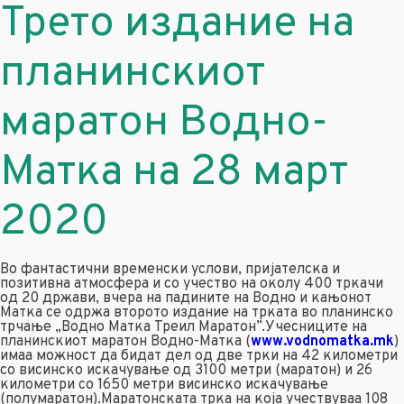
Трето издание на
планинскиот
маратон Водно-
Матка на 28 март
2020
Во фантастични временски услови, пријателска и
позитивна атмосфера и со учество на околу 400 тркачи
од 20 држави, вчера на падините на Водно и кањонот
Матка се одржа второто издание на трката во планинско
трчање „Водно Матка Треил Маратон”.Учесниците на
планинскиот маратон Водно-Матка (
www.vodnomatka.mk
)
имаа можност да бидат дел од две трки на 42 километри
со висинско искачување од 3100 метри (маратон) и 26
километри со 1650 метри висинско искачување
(полумаратон).Маратонската трка на која учествуваа 108