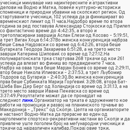
учесници минуваше низ најинтересните и атрактивни
делови на Водно и Матка, повеќе културно-историски
споменици и природни убавини на скопскиот регион. Од
стартуваните учесници, 102 успеаја да ја финишираат во
временскиот лимит од 11 часа.Најдобро време по втора
година за ред поставува Александар Стојкоски од Прилеп
со фантастично време до 4:42:35, а второ и
третопласирани завршија Аслан Елези од Косово – 5:19:51,
а трет Виган Хоџа 6:14:37Во женска конкуренција најбрза
беше Сања Најдовски со време од 6:42:26, втора беше
Бугарката Теодора Захариева 6:51:28, а на трето место
заврши Катерина Шиповиќ со време од 7:27:12.На
полумаратонската трка стартуваа 268 тркачи од кои 261
успеаја да влезат во финиш во предвидените 7 часа.
Најбрз на оваа трка беше Марјан Бонев со време од 2:29:11,
втор беше Никола Илиевски – 2:37:53, а трет Љубомир
Тодоров од Бугарија – 2:40:30.Во женска конкуренција
прва беше Србинката Марија Ѓорѓевиќ 3:28:08, втора Бат-
Шеба Ван Дер Берг од Холандија со време од 3:31:13, a на
трето место заврши Ивана Пекевска со време од
3:37:49.Резултатите можат да се пронајдат на
следниот
линк
.Организатор на трката е здружението кое
работи на промоција и развој на планинското трчање во
Македонија – „Трекс” од Скопје. Целта на организаторите
е настанот Водно-Матка да прерасне во еден од
најголемите спортско-рекреативни настани во Скопје и да
привлече уште поголем број на меѓународни учесници и
тркачи од најразличен калибар.Покрај овие трки,